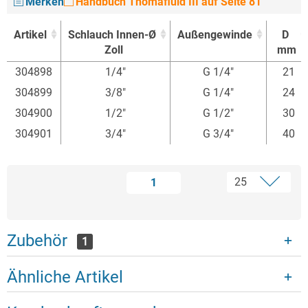
Merken
Handbuch Thomafluid III auf Seite 81
Artikel
Schlauch Innen-Ø
Außengewinde
D
Zoll
mm
Artikel
Schlauch Innen-Ø
Außengewinde
D
304898
1/4"
G 1/4"
21
Zoll
mm
304899
3/8"
G 1/4"
24
304900
1/2"
G 1/2"
30
304901
3/4"
G 3/4"
40
1
Zubehör
1
Ähnliche Artikel