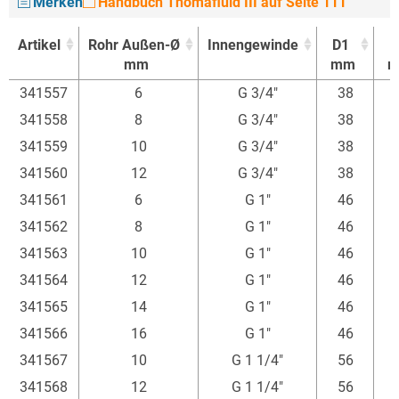
Merken
Handbuch Thomafluid III auf Seite 111
Artikel
Rohr Außen-Ø
Innengewinde
D1
mm
mm
Artikel
Rohr Außen-Ø
Innengewinde
D1
341557
6
G 3/4"
38
mm
mm
341558
8
G 3/4"
38
341559
10
G 3/4"
38
341560
12
G 3/4"
38
341561
6
G 1"
46
341562
8
G 1"
46
341563
10
G 1"
46
341564
12
G 1"
46
341565
14
G 1"
46
341566
16
G 1"
46
341567
10
G 1 1/4"
56
341568
12
G 1 1/4"
56