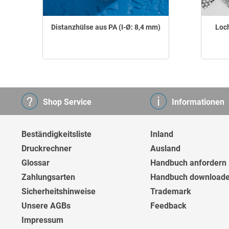
Distanzhülse aus PA (I-Ø: 8,4 mm)
Loch
Shop Service
Informationen
Beständigkeitsliste
Inland
Druckrechner
Ausland
Glossar
Handbuch anfordern
Zahlungsarten
Handbuch download
Sicherheitshinweise
Trademark
Unsere AGBs
Feedback
Impressum