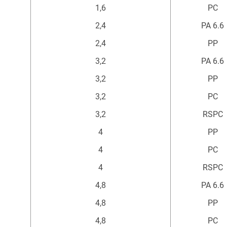
1,6
PC
2,4
PA 6.6
2,4
PP
3,2
PA 6.6
3,2
PP
3,2
PC
3,2
RSPC
4
PP
4
PC
4
RSPC
4,8
PA 6.6
4,8
PP
4,8
PC