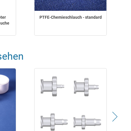
ter
PTFE-Chemieschlauch - standard
äuche
sehen