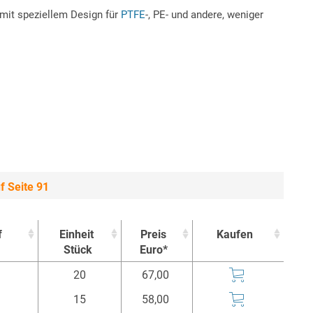
 mit speziellem Design für
PTFE
-, PE- und andere, weniger
f Seite 91
f
Einheit
Preis
Kaufen
Stück
Euro*
f
Einheit
Preis
Kaufen
20
67,00
Stück
Euro*
15
58,00