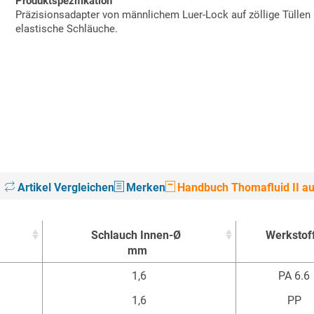
Produktspezifikation
Präzisionsadapter von männlichem Luer-Lock auf zöllige Tüllen
elastische Schläuche.
Artikel Vergleichen
Merken
Handbuch Thomafluid II au
Schlauch Innen-Ø
Werkstof
mm
Schlauch Innen-Ø
Werkstof
1,6
PA 6.6
mm
1,6
PP