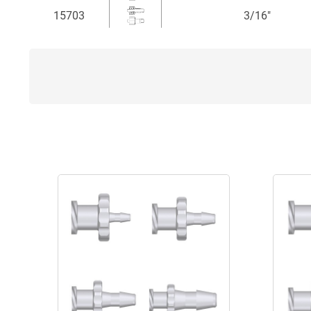
15703
3/16"