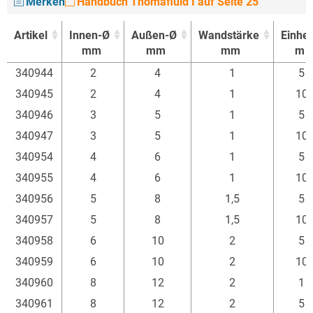
Merken
Handbuch Thomafluid I auf Seite 25
Artikel
Innen-Ø
Außen-Ø
Wandstärke
Einhei
mm
mm
mm
m
Artikel
Innen-Ø
Außen-Ø
Wandstärke
Einhei
340944
2
4
1
5
mm
mm
mm
m
340945
2
4
1
10
340946
3
5
1
5
340947
3
5
1
10
340954
4
6
1
5
340955
4
6
1
10
340956
5
8
1,5
5
340957
5
8
1,5
10
340958
6
10
2
5
340959
6
10
2
10
340960
8
12
2
1
340961
8
12
2
5