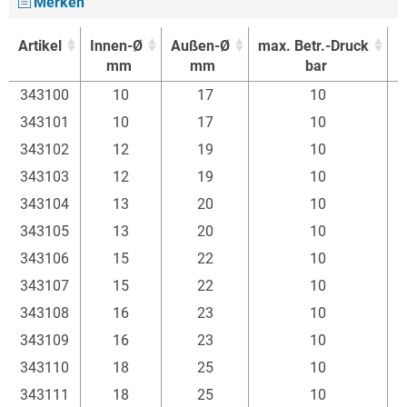
Merken
Artikel
Innen-Ø
Außen-Ø
max. Betr.-Druck
P
mm
mm
bar
Artikel
Innen-Ø
Außen-Ø
max. Betr.-Druck
P
343100
10
17
10
mm
mm
bar
343101
10
17
10
343102
12
19
10
343103
12
19
10
343104
13
20
10
343105
13
20
10
343106
15
22
10
343107
15
22
10
343108
16
23
10
343109
16
23
10
343110
18
25
10
343111
18
25
10