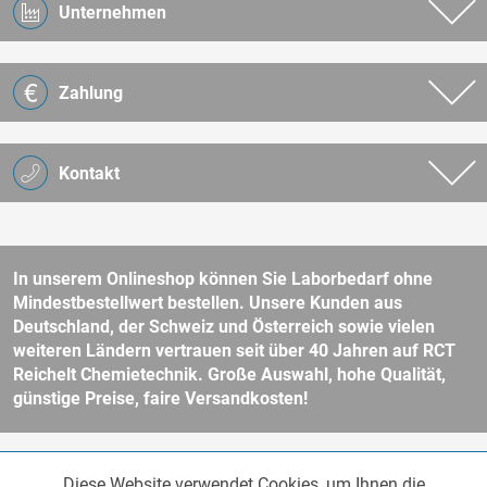
Unternehmen
Zahlung
Kontakt
In unserem Onlineshop können Sie Laborbedarf ohne
Mindestbestellwert bestellen. Unsere Kunden aus
Deutschland, der Schweiz und Österreich sowie vielen
weiteren Ländern vertrauen seit über 40 Jahren auf RCT
Reichelt Chemietechnik. Große Auswahl, hohe Qualität,
günstige Preise, faire Versandkosten!
* Alle Preise verstehen sich zzgl. Mehrwertsteuer und
Versandkosten
Diese Website verwendet Cookies, um Ihnen die
Funktionale
und ggf. Nachnahmegebühren, wenn nicht anders beschrieben.