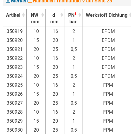
Merken
Handbuch Thomafluid V auf Seite 23
1
Artikel
NW
d
PN
Werkstoff Dichtung
mm
mm
bar
1
Artikel
NW
d
PN
Werkstoff Dichtung
350919
10
16
2
EPDM
mm
mm
bar
350920
15
20
1
EPDM
350921
20
25
0,5
EPDM
350922
10
16
2
EPDM
350923
15
20
1
EPDM
350924
20
25
0,5
EPDM
350925
10
16
2
FPM
350926
15
20
1
FPM
350927
20
25
0,5
FPM
350928
10
16
2
FPM
350929
15
20
1
FPM
350930
20
25
0,5
FPM