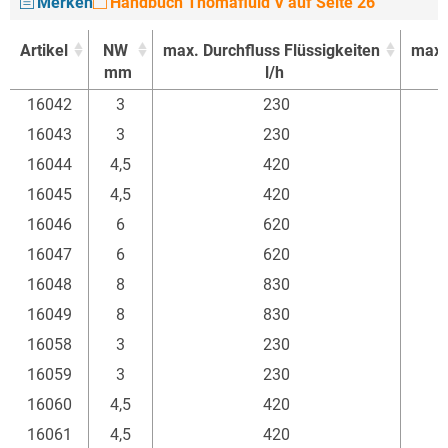
Merken
Handbuch Thomafluid V auf Seite 26
Artikel
NW
max. Durchfluss Flüssigkeiten
max.
mm
l/h
Artikel
NW
max. Durchfluss Flüssigkeiten
max.
16042
3
230
mm
l/h
16043
3
230
16044
4,5
420
16045
4,5
420
16046
6
620
16047
6
620
16048
8
830
16049
8
830
16058
3
230
16059
3
230
16060
4,5
420
16061
4,5
420