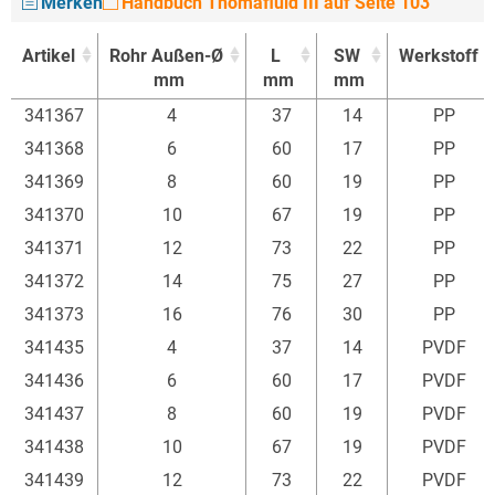
Merken
Handbuch Thomafluid III auf Seite 103
Artikel
Rohr Außen-Ø
L
SW
Werkstoff
mm
mm
mm
Artikel
Rohr Außen-Ø
L
SW
Werkstoff
341367
4
37
14
PP
mm
mm
mm
341368
6
60
17
PP
341369
8
60
19
PP
341370
10
67
19
PP
341371
12
73
22
PP
341372
14
75
27
PP
341373
16
76
30
PP
341435
4
37
14
PVDF
341436
6
60
17
PVDF
341437
8
60
19
PVDF
341438
10
67
19
PVDF
341439
12
73
22
PVDF