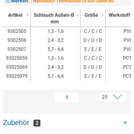
Merken
Handbuch Thomafluid III auf Seite 60
Artikel
Schlauch Außen-Ø
Größe
Werkstoff 
mm
Artikel
Schlauch Außen-Ø
Größe
Werkstoff 
9302505
1,3 - 1,6
C / C / C
PVC-
mm
9302506
2,4 - 3,2
D / D / D
PVC-
9302507
5,7 - 6,4
E / E / E
PVC-
93025059
1,3 - 1,6
C / C / C
PCT
93025069
2,4 - 3,2
D / D / D
PCT
93025079
5,7 - 6,4
E / E / E
PCT
1
Zubehör
2