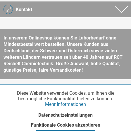
Kontakt
In unserem Onlineshop können Sie Laborbedarf ohne
Mindestbestellwert bestellen. Unsere Kunden aus
Deutschland, der Schweiz und Österreich sowie vielen
weiteren Ländern vertrauen seit über 40 Jahren auf RCT
Reichelt Chemietechnik. Große Auswahl, hohe Qualität,
günstige Preise, faire Versandkosten!
* Alle Preise verstehen sich zzgl. Mehrwertsteuer und
Versandkosten
Diese Website verwendet Cookies, um Ihnen die
Funktionale
und ggf. Nachnahmegebühren, wenn nicht anders beschrieben.
Aktiv
bestmögliche Funktionalität bieten zu können.
Unser Webshop richtet sich an Unternehmer, öffentliche Institute und
Mehr Informationen
andere gewerbliche Kunden im Sinne des § 14 BGB. Kein Verkauf an
Verbraucher im Sinne des § 13 BGB. Bitte beachten Sie unsere
AGB
Marketing
Inaktiv
Datenschutzeinstellungen
für weitere Informationen.
Copyright © - Alle Rechte vorbehalten
Funktionale Cookies akzeptieren
Tracking
Inaktiv