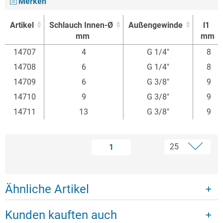
Merken
Artikel
Schlauch Innen-Ø
Außengewinde
l1
mm
mm
Artikel
Schlauch Innen-Ø
Außengewinde
l1
14707
4
G 1/4"
8
mm
mm
14708
6
G 1/4"
8
14709
6
G 3/8"
9
14710
9
G 3/8"
9
14711
13
G 3/8"
9
1
Ähnliche Artikel
Kunden kauften auch