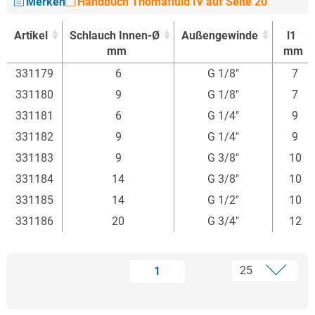
Merken
Handbuch Thomafluid IV auf Seite 20
Artikel
Schlauch Innen-Ø
Außengewinde
l1
mm
mm
Artikel
Schlauch Innen-Ø
Außengewinde
l1
331179
6
G 1/8"
7
mm
mm
331180
9
G 1/8"
7
331181
6
G 1/4"
9
331182
9
G 1/4"
9
331183
9
G 3/8"
10
331184
14
G 3/8"
10
331185
14
G 1/2"
10
331186
20
G 3/4"
12
1