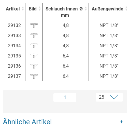
Artikel
Bild
Schlauch Innen-Ø
Außengewinde
mm
Artikel
Bild
Schlauch Innen-Ø
Außengewinde
29132
4,8
NPT 1/8"
mm
29133
4,8
NPT 1/8"
29134
4,8
NPT 1/8"
29135
6,4
NPT 1/8"
29136
6,4
NPT 1/8"
29137
6,4
NPT 1/8"
1
Ähnliche Artikel