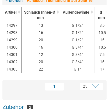
Merken
Handbuch Thomafluid III auf Seite 16
Artikel
Schlauch Innen-Ø
Außengewinde
d
mm
mm
Artikel
Schlauch Innen-Ø
Außengewinde
d
14297
13
G 1/2"
8,5
mm
mm
14298
16
G 1/2"
10,5
14299
20
G 1/2"
15
14300
16
G 3/4"
10,5
14301
12
G 3/4"
7,5
14302
20
G 3/4"
15
14303
22
G 1"
17
1
Zubehör
2