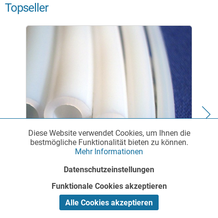
Topseller
Diese Website verwendet Cookies, um Ihnen die
Funktionale
Aktiv
bestmögliche Funktionalität bieten zu können.
Mehr Informationen
Marketing
Inaktiv
Datenschutzeinstellungen
PTFE-Chemieschlauch - standard
Funktionale Cookies akzeptieren
Tracking
Inaktiv
Alle Cookies akzeptieren