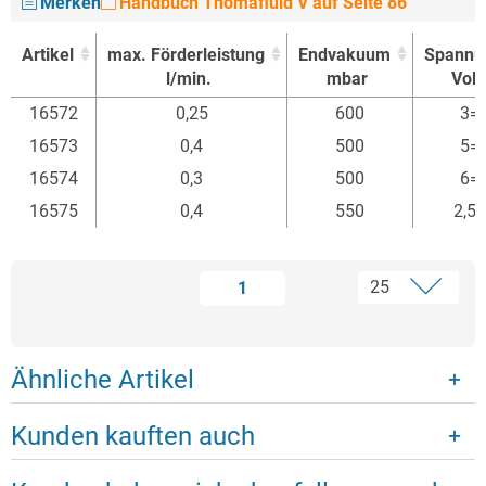
Merken
Handbuch Thomafluid V auf Seite 86
Artikel
max. Förderleistung
Endvakuum
Spannu
l/min.
mbar
Volt
Artikel
max. Förderleistung
Endvakuum
Spannu
16572
0,25
600
3=
l/min.
mbar
Volt
16573
0,4
500
5=
16574
0,3
500
6=
16575
0,4
550
2,5=
1
Ähnliche Artikel
Kunden kauften auch