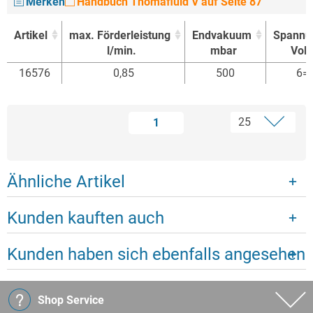
Merken
Handbuch Thomafluid V auf Seite 87
Artikel
max. Förderleistung
Endvakuum
Spannu
l/min.
mbar
Volt
Artikel
max. Förderleistung
Endvakuum
Spannu
16576
0,85
500
6=
l/min.
mbar
Volt
1
Ähnliche Artikel
Kunden kauften auch
Kunden haben sich ebenfalls angesehen
Shop Service