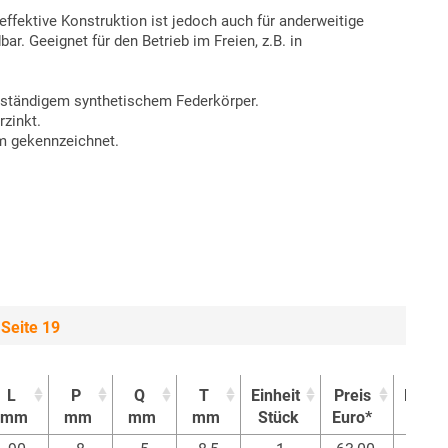
effektive Konstruktion ist jedoch auch für anderweitige
 Geeignet für den Betrieb im Freien, z.B. in
eständigem synthetischem Federkörper.
rzinkt.
m gekennzeichnet.
Seite 19
L
P
Q
T
Einheit
Preis
Kaufe
mm
mm
mm
mm
Stück
Euro*
L
P
Q
T
Einheit
Preis
Kaufe