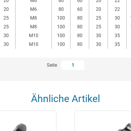
20
M6
80
60
20
22
mm
mm
mm
mm
mm
20
M6
80
60
20
22
25
M8
100
80
25
30
25
M8
100
80
25
30
30
M10
100
80
30
35
30
M10
100
80
30
35
Seite
1
Ähnliche Artikel