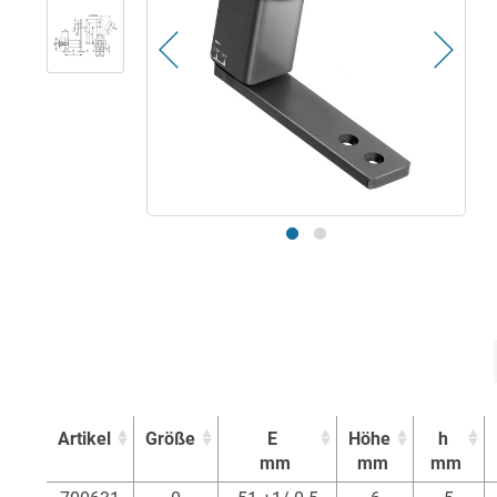
Artikel
Größe
E
Höhe
h
mm
mm
mm
Artikel
Größe
E
Höhe
h