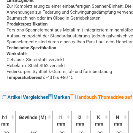
Einsatzgebiet
Zur Komplettierung zu einer einbaufertigen Spanner-Einheit. Die 
Anwendungen zur Federung und Schwingungsdämpfung verwendbar.
Baumaschinen oder im Ölbad in Getriebekästen.
Produktspezifikation
Torsions-Spannelement aus Metall mit integriertem mineralölb
Aufbau entspricht der Standardausführung, jedoch galvanisch ve
Spannelemente sind durch einen gelben Punkt auf dem Hebelar
Technische Spezifikation
Werkstoff:
Gehäuse: Sinterstahl verzinkt
Hebelarm: Stahl St52 verzinkt
Federkörper: Synthetik-Gummi, öl- und formbeständig
Temperaturbereich:
-40 bis +80 °C
Artikel Vergleichen
Merken
Handbuch Thomadrive auf 
h1
Gewinde (M)
l1
l2
K
N
mm
mm
mm
mm
mm
h1
Gewinde (M)
l1
l2
K
N