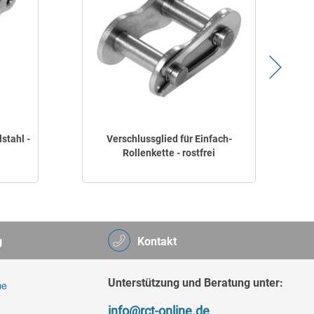
stahl -
Verschlussglied für Einfach-
E
Rollenkette - rostfrei
g
Kontakt
Unterstützung und Beratung unter:
info@rct-online.de