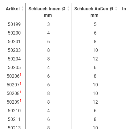
Artikel
Schlauch Innen-Ø
Schlauch Außen-Ø
In
mm
mm
Artikel
Schlauch Innen-Ø
Schlauch Außen-Ø
In
50199
3
5
mm
mm
50200
4
6
50201
6
8
50203
8
10
50204
8
12
50205
4
6
1
50206
6
8
1
50207
6
10
1
50208
8
10
1
50209
8
12
50210
4
6
50211
6
8
50213
8
10