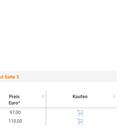
f Seite 5
Preis
Kaufen
Euro*
Preis
Kaufen
97,00
Euro*
110,00