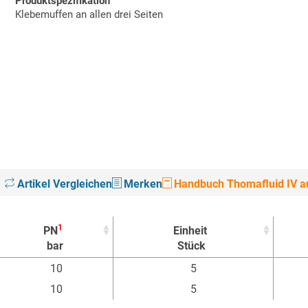
Produktspezifikation
Klebemuffen an allen drei Seiten
Artikel Vergleichen
Merken
Handbuch Thomafluid IV au
1
PN
Einheit
bar
Stück
1
PN
Einheit
10
5
bar
Stück
10
5