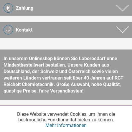
Zahlung
Kontakt
In unserem Onlineshop können Sie Laborbedarf ohne
Mindestbestellwert bestellen. Unsere Kunden aus
Deutschland, der Schweiz und Österreich sowie vielen
weiteren Ländern vertrauen seit über 40 Jahren auf RCT
Reichelt Chemietechnik. Große Auswahl, hohe Qualität,
günstige Preise, faire Versandkosten!
* Alle Preise verstehen sich zzgl. Mehrwertsteuer und
Versandkosten
Diese Website verwendet Cookies, um Ihnen die
Funktionale
und ggf. Nachnahmegebühren, wenn nicht anders beschrieben.
Aktiv
bestmögliche Funktionalität bieten zu können.
Unser Webshop richtet sich an Unternehmer, öffentliche Institute und
Mehr Informationen
andere gewerbliche Kunden im Sinne des § 14 BGB. Kein Verkauf an
Verbraucher im Sinne des § 13 BGB. Bitte beachten Sie unsere
AGB