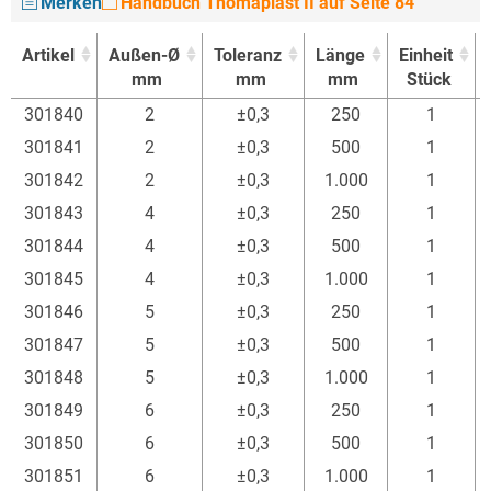
Merken
Handbuch Thomaplast II auf Seite 84
Artikel
Außen-Ø
Toleranz
Länge
Einheit
mm
mm
mm
Stück
Artikel
Außen-Ø
Toleranz
Länge
Einheit
301840
2
±0,3
250
1
mm
mm
mm
Stück
301841
2
±0,3
500
1
301842
2
±0,3
1.000
1
301843
4
±0,3
250
1
301844
4
±0,3
500
1
301845
4
±0,3
1.000
1
301846
5
±0,3
250
1
301847
5
±0,3
500
1
301848
5
±0,3
1.000
1
301849
6
±0,3
250
1
301850
6
±0,3
500
1
301851
6
±0,3
1.000
1