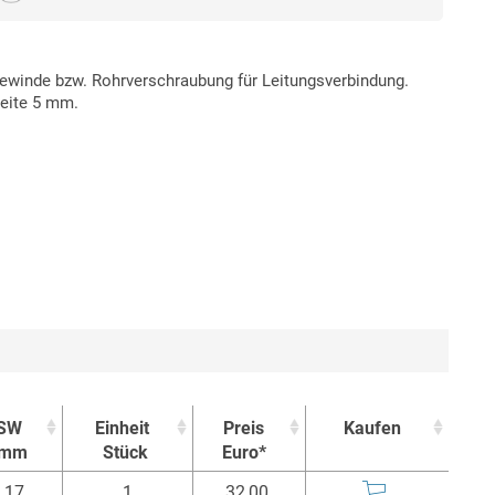
Gewinde bzw. Rohrverschraubung für Leitungsverbindung.
weite 5 mm.
SW
Einheit
Preis
Kaufen
mm
Stück
Euro*
SW
Einheit
Preis
Kaufen
17
1
32,00