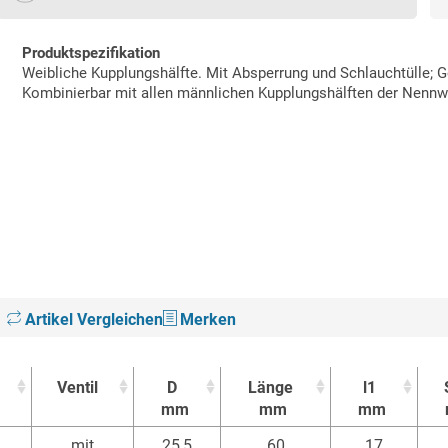
Produktspezifikation
Weibliche Kupplungshälfte. Mit Absperrung und Schlauchtülle; 
Kombinierbar mit allen männlichen Kupplungshälften der Nenn
Artikel Vergleichen
Merken
Ventil
D
Länge
l1
mm
mm
mm
Ventil
D
Länge
l1
mit
25,5
60
17