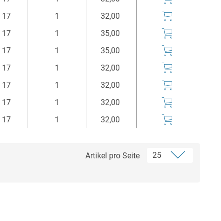
mm
Stück
Euro*
17
1
32,00
17
1
35,00
17
1
35,00
17
1
32,00
17
1
32,00
17
1
32,00
17
1
32,00
Artikel pro Seite