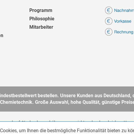
Programm
Philosophie
Mitarbeiter
en
destbestellwert bestellen. Unsere Kunden aus Deutschland, d
 Chemietechnik. Große Auswahl, hohe Qualität, günstige Preise
ten
und ggf. Nachnahmegebühren, wenn nicht anders beschrieben. Unser
 im Sinne des § 14 BGB. Kein Verkauf an Verbraucher im Sinne des § 13 
Cookies, um Ihnen die bestmögliche Funktionalität bieten zu k