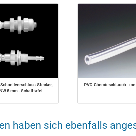
chnellverschluss-Stecker,
PVC-Chemieschlauch - met
NW 5 mm - Schalttafel
en haben sich ebenfalls ange