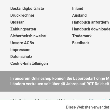
Beständigkeitsliste
Inland
Druckrechner
Ausland
Glossar
Handbuch anfordern
Zahlungsarten
Handbuch download
Sicherheitshinweise
Trademark
Unsere AGBs
Feedback
Impressum
Datenschutz
Cookie-Einstellungen
In unserem Onlineshop können Sie Laborbedarf ohne Min
Ländern vertrauen seit über 40 Jahren auf RCT Reichelt
* Alle Preise verstehen sich zzgl. Mehrwertsteuer und
Versandkos
Unternehmer, öffentliche Institute und andere gewerbliche Kunden
Diese Website verwendet 
Funktionale
unsere
AGB
für weitere Informationen.