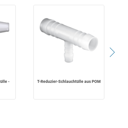
lle -
T-Reduzier-Schlauchtülle aus POM
Y