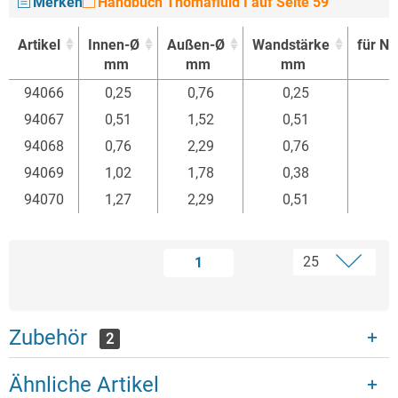
Merken
Handbuch Thomafluid I auf Seite 59
Artikel
Innen-Ø
Außen-Ø
Wandstärke
für N
mm
mm
mm
Artikel
Innen-Ø
Außen-Ø
Wandstärke
für N
94066
0,25
0,76
0,25
mm
mm
mm
94067
0,51
1,52
0,51
94068
0,76
2,29
0,76
94069
1,02
1,78
0,38
94070
1,27
2,29
0,51
1
Zubehör
2
Ähnliche Artikel