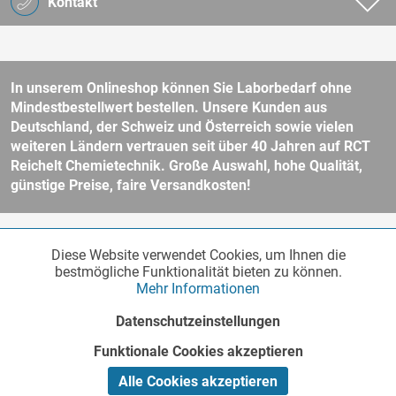
Kontakt
In unserem Onlineshop können Sie Laborbedarf ohne
Mindestbestellwert bestellen. Unsere Kunden aus
Deutschland, der Schweiz und Österreich sowie vielen
weiteren Ländern vertrauen seit über 40 Jahren auf RCT
Reichelt Chemietechnik. Große Auswahl, hohe Qualität,
günstige Preise, faire Versandkosten!
* Alle Preise verstehen sich zzgl. Mehrwertsteuer und
Versandkosten
Diese Website verwendet Cookies, um Ihnen die
Funktionale
und ggf. Nachnahmegebühren, wenn nicht anders beschrieben.
Aktiv
bestmögliche Funktionalität bieten zu können.
Unser Webshop richtet sich an Unternehmer, öffentliche Institute und
Mehr Informationen
andere gewerbliche Kunden im Sinne des § 14 BGB. Kein Verkauf an
Verbraucher im Sinne des § 13 BGB. Bitte beachten Sie unsere
AGB
Marketing
Inaktiv
Datenschutzeinstellungen
für weitere Informationen.
Copyright © - Alle Rechte vorbehalten
Funktionale Cookies akzeptieren
Tracking
Inaktiv
Realisiert von
Alle Cookies akzeptieren