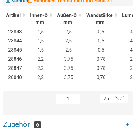
Merken
Handbuch Thomafluid I auf Seite 21
Artikel
Innen-Ø
Außen-Ø
Wandstärke
Lume
mm
mm
mm
Artikel
Innen-Ø
Außen-Ø
Wandstärke
Lume
28843
1,5
2,5
0,5
4
mm
mm
mm
28844
1,5
2,5
0,5
4
28845
1,5
2,5
0,5
4
28846
2,2
3,75
0,78
2
28847
2,2
3,75
0,78
2
28848
2,2
3,75
0,78
2
1
Zubehör
6