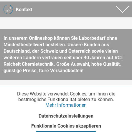
Kontakt
In unserem Onlineshop können Sie Laborbedarf ohne
Mindestbestellwert bestellen. Unsere Kunden aus
Deutschland, der Schweiz und Österreich sowie vielen
weiteren Ländern vertrauen seit über 40 Jahren auf RCT
Reichelt Chemietechnik. Große Auswahl, hohe Qualität,
günstige Preise, faire Versandkosten!
* Alle Preise verstehen sich zzgl. Mehrwertsteuer und
Versandkosten
Diese Website verwendet Cookies, um Ihnen die
Funktionale
und ggf. Nachnahmegebühren, wenn nicht anders beschrieben.
Aktiv
bestmögliche Funktionalität bieten zu können.
Unser Webshop richtet sich an Unternehmer, öffentliche Institute und
Mehr Informationen
andere gewerbliche Kunden im Sinne des § 14 BGB. Kein Verkauf an
Verbraucher im Sinne des § 13 BGB. Bitte beachten Sie unsere
AGB
Marketing
Inaktiv
Datenschutzeinstellungen
für weitere Informationen.
Copyright © - Alle Rechte vorbehalten
Funktionale Cookies akzeptieren
Tracking
Inaktiv