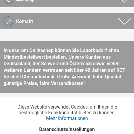
Kontakt
In unserem Onlineshop können Sie Laborbedarf ohne
Mindestbestellwert bestellen. Unsere Kunden aus
Deutschland, der Schweiz und Österreich sowie vielen
weiteren Ländern vertrauen seit über 40 Jahren auf RCT
Reichelt Chemietechnik. Große Auswahl, hohe Qualität,
günstige Preise, faire Versandkosten!
* Alle Preise verstehen sich zzgl. Mehrwertsteuer und
Versandkosten
Diese Website verwendet Cookies, um Ihnen die
Funktionale
und ggf. Nachnahmegebühren, wenn nicht anders beschrieben.
Aktiv
bestmögliche Funktionalität bieten zu können.
Unser Webshop richtet sich an Unternehmer, öffentliche Institute und
Mehr Informationen
andere gewerbliche Kunden im Sinne des § 14 BGB. Kein Verkauf an
Verbraucher im Sinne des § 13 BGB. Bitte beachten Sie unsere
AGB
Marketing
Inaktiv
Datenschutzeinstellungen
für weitere Informationen.