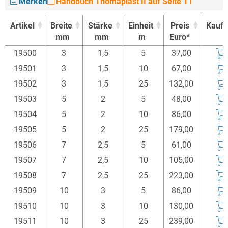
Merken
Handbuch Thomaplast II auf Seite 11
Artikel
Breite
Stärke
Einheit
Preis
Kauf
mm
mm
m
Euro*
Artikel
Breite
Stärke
Einheit
Preis
Kauf
19500
3
1,5
5
37,00
mm
mm
m
Euro*
19501
3
1,5
10
67,00
19502
3
1,5
25
132,00
19503
5
2
5
48,00
19504
5
2
10
86,00
19505
5
2
25
179,00
19506
7
2,5
5
61,00
19507
7
2,5
10
105,00
19508
7
2,5
25
223,00
19509
10
3
5
86,00
19510
10
3
10
130,00
19511
10
3
25
239,00