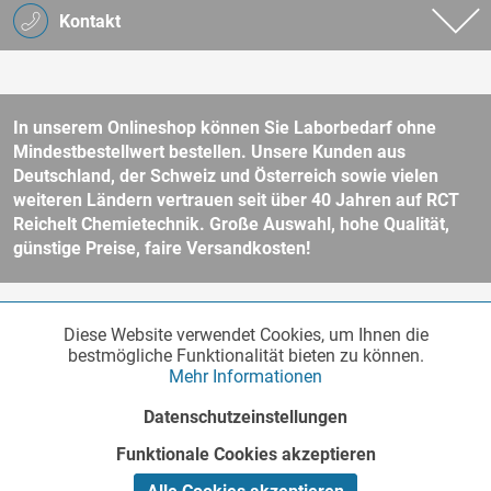
Kontakt
In unserem Onlineshop können Sie Laborbedarf ohne
Mindestbestellwert bestellen. Unsere Kunden aus
Deutschland, der Schweiz und Österreich sowie vielen
weiteren Ländern vertrauen seit über 40 Jahren auf RCT
Reichelt Chemietechnik. Große Auswahl, hohe Qualität,
günstige Preise, faire Versandkosten!
* Alle Preise verstehen sich zzgl. Mehrwertsteuer und
Versandkosten
Diese Website verwendet Cookies, um Ihnen die
Funktionale
und ggf. Nachnahmegebühren, wenn nicht anders beschrieben.
Aktiv
bestmögliche Funktionalität bieten zu können.
Unser Webshop richtet sich an Unternehmer, öffentliche Institute und
Mehr Informationen
andere gewerbliche Kunden im Sinne des § 14 BGB. Kein Verkauf an
Verbraucher im Sinne des § 13 BGB. Bitte beachten Sie unsere
AGB
Marketing
Inaktiv
Datenschutzeinstellungen
für weitere Informationen.
Copyright © - Alle Rechte vorbehalten
Funktionale Cookies akzeptieren
Tracking
Inaktiv
Realisiert von