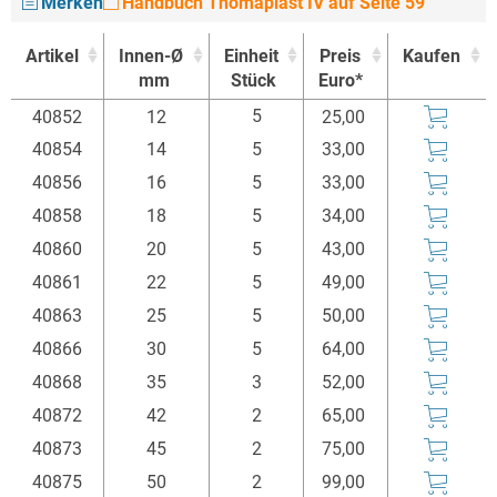
Merken
Handbuch Thomaplast IV auf Seite 59
Artikel
Innen-Ø
Einheit
Preis
Kaufen
mm
Stück
Euro*
Artikel
Innen-Ø
Einheit
Preis
Kaufen
5
40852
12
25,00
mm
Stück
Euro*
40854
14
5
33,00
40856
16
5
33,00
40858
18
5
34,00
40860
20
5
43,00
40861
22
5
49,00
40863
25
5
50,00
40866
30
5
64,00
40868
35
3
52,00
40872
42
2
65,00
40873
45
2
75,00
40875
50
2
99,00