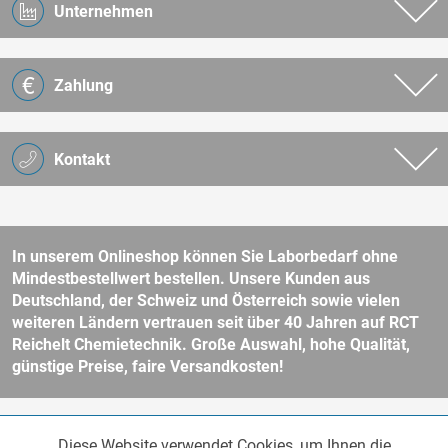
Unternehmen
Zahlung
Kontakt
In unserem Onlineshop können Sie Laborbedarf ohne
Mindestbestellwert bestellen. Unsere Kunden aus
Deutschland, der Schweiz und Österreich sowie vielen
weiteren Ländern vertrauen seit über 40 Jahren auf RCT
Reichelt Chemietechnik. Große Auswahl, hohe Qualität,
günstige Preise, faire Versandkosten!
* Alle Preise verstehen sich zzgl. Mehrwertsteuer und
Versandkosten
Diese Website verwendet Cookies, um Ihnen die
Funktionale
und ggf. Nachnahmegebühren, wenn nicht anders beschrieben.