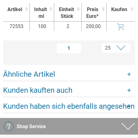
Artikel
Inhalt
Einheit
Preis
Kaufen
ml
Stück
Euro*
Artikel
Inhalt
Einheit
Preis
Kaufen
72553
100
2
200,00
ml
Stück
Euro*
1
Ähnliche Artikel
Kunden kauften auch
Kunden haben sich ebenfalls angesehen
Shop Service