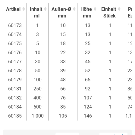
Artikel
Inhalt
Außen-Ø
Höhe
Einheit
Pre
ml
mm
mm
Stück
Eur
Artikel
Inhalt
Außen-Ø
Höhe
Einheit
Pre
60173
1
10
13
1
11
ml
mm
mm
Stück
Eur
60174
3
15
13
1
11
60175
5
18
25
1
12
60176
10
22
32
1
13
60177
30
33
45
1
17
60178
50
39
52
1
23
60179
100
48
65
1
23
60181
250
66
92
1
36
60182
400
76
107
1
50
60184
600
85
124
1
74
60185
1.000
105
146
1
1.1