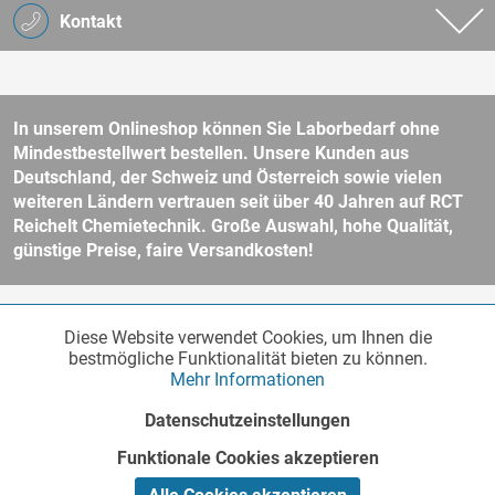
Kontakt
In unserem Onlineshop können Sie Laborbedarf ohne
Mindestbestellwert bestellen. Unsere Kunden aus
Deutschland, der Schweiz und Österreich sowie vielen
weiteren Ländern vertrauen seit über 40 Jahren auf RCT
Reichelt Chemietechnik. Große Auswahl, hohe Qualität,
günstige Preise, faire Versandkosten!
* Alle Preise verstehen sich zzgl. Mehrwertsteuer und
Versandkosten
Diese Website verwendet Cookies, um Ihnen die
Funktionale
und ggf. Nachnahmegebühren, wenn nicht anders beschrieben.
Aktiv
bestmögliche Funktionalität bieten zu können.
Unser Webshop richtet sich an Unternehmer, öffentliche Institute und
Mehr Informationen
andere gewerbliche Kunden im Sinne des § 14 BGB. Kein Verkauf an
Verbraucher im Sinne des § 13 BGB. Bitte beachten Sie unsere
AGB
Marketing
Inaktiv
Datenschutzeinstellungen
für weitere Informationen.
Copyright © - Alle Rechte vorbehalten
Funktionale Cookies akzeptieren
Tracking
Inaktiv
Realisiert von