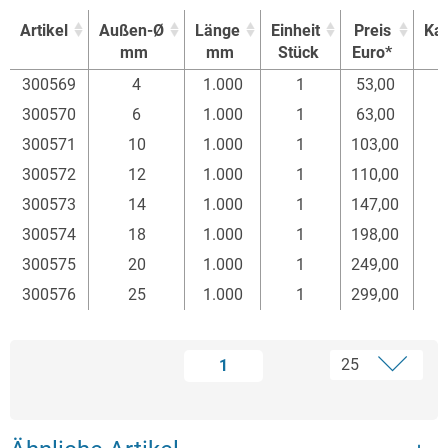
Artikel
Außen-Ø
Länge
Einheit
Preis
Ka
mm
mm
Stück
Euro*
Artikel
Außen-Ø
Länge
Einheit
Preis
Ka
300569
4
1.000
1
53,00
mm
mm
Stück
Euro*
300570
6
1.000
1
63,00
300571
10
1.000
1
103,00
300572
12
1.000
1
110,00
300573
14
1.000
1
147,00
300574
18
1.000
1
198,00
300575
20
1.000
1
249,00
300576
25
1.000
1
299,00
1