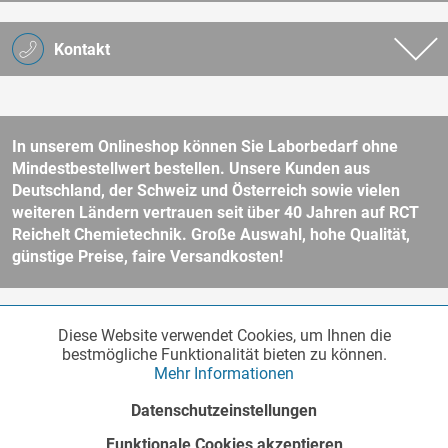
Kontakt
In unserem Onlineshop können Sie Laborbedarf ohne
Mindestbestellwert bestellen. Unsere Kunden aus
Deutschland, der Schweiz und Österreich sowie vielen
weiteren Ländern vertrauen seit über 40 Jahren auf RCT
Reichelt Chemietechnik. Große Auswahl, hohe Qualität,
günstige Preise, faire Versandkosten!
* Alle Preise verstehen sich zzgl. Mehrwertsteuer und
Versandkosten
Diese Website verwendet Cookies, um Ihnen die
Funktionale
und ggf. Nachnahmegebühren, wenn nicht anders beschrieben.
Aktiv
bestmögliche Funktionalität bieten zu können.
Unser Webshop richtet sich an Unternehmer, öffentliche Institute und
Mehr Informationen
andere gewerbliche Kunden im Sinne des § 14 BGB. Kein Verkauf an
Verbraucher im Sinne des § 13 BGB. Bitte beachten Sie unsere
AGB
Marketing
Inaktiv
Datenschutzeinstellungen
für weitere Informationen.
Copyright © - Alle Rechte vorbehalten
Funktionale Cookies akzeptieren