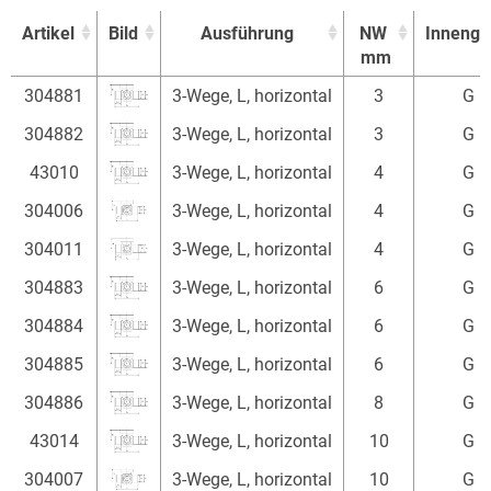
Artikel
Bild
Ausführung
NW
Innenge
mm
Artikel
Bild
Ausführung
NW
Innenge
304881
3-Wege, L, horizontal
3
G 1
mm
304882
3-Wege, L, horizontal
3
G 1
43010
3-Wege, L, horizontal
4
G 1
304006
3-Wege, L, horizontal
4
G 1
304011
3-Wege, L, horizontal
4
G 1
304883
3-Wege, L, horizontal
6
G 1
304884
3-Wege, L, horizontal
6
G 1
304885
3-Wege, L, horizontal
6
G 1
304886
3-Wege, L, horizontal
8
G 1
43014
3-Wege, L, horizontal
10
G 1
304007
3-Wege, L, horizontal
10
G 1