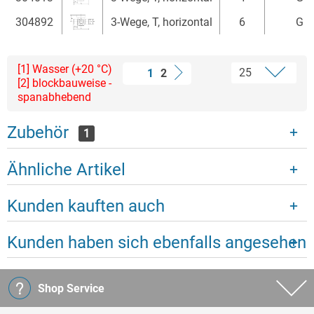
304892
3-Wege, T, horizontal
6
G 1
[1] Wasser (+20 °C)
1
2
[2] blockbauweise -
spanabhebend
Zubehör
1
Ähnliche Artikel
Kunden kauften auch
Kunden haben sich ebenfalls angesehen
Shop Service