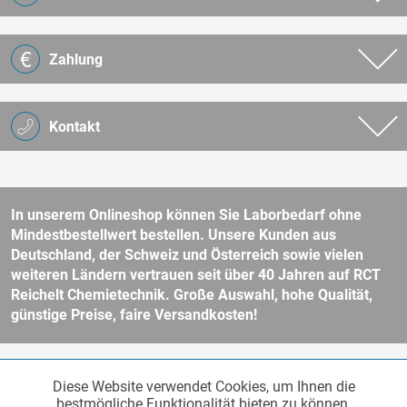
Zahlung
Kontakt
In unserem Onlineshop können Sie Laborbedarf ohne
Mindestbestellwert bestellen. Unsere Kunden aus
Deutschland, der Schweiz und Österreich sowie vielen
weiteren Ländern vertrauen seit über 40 Jahren auf RCT
Reichelt Chemietechnik. Große Auswahl, hohe Qualität,
günstige Preise, faire Versandkosten!
* Alle Preise verstehen sich zzgl. Mehrwertsteuer und
Versandkosten
Diese Website verwendet Cookies, um Ihnen die
Funktionale
und ggf. Nachnahmegebühren, wenn nicht anders beschrieben.
Aktiv
bestmögliche Funktionalität bieten zu können.
Unser Webshop richtet sich an Unternehmer, öffentliche Institute und