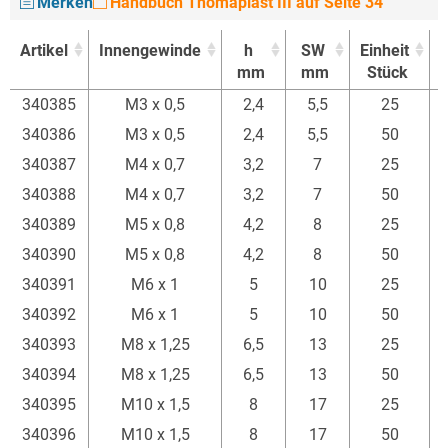
Merken
Handbuch Thomaplast III auf Seite 34
Artikel
Innengewinde
h
SW
Einheit
mm
mm
Stück
E
Artikel
Innengewinde
h
SW
Einheit
340385
M3 x 0,5
2,4
5,5
25
mm
mm
Stück
E
340386
M3 x 0,5
2,4
5,5
50
340387
M4 x 0,7
3,2
7
25
340388
M4 x 0,7
3,2
7
50
340389
M5 x 0,8
4,2
8
25
340390
M5 x 0,8
4,2
8
50
340391
M6 x 1
5
10
25
340392
M6 x 1
5
10
50
340393
M8 x 1,25
6,5
13
25
340394
M8 x 1,25
6,5
13
50
340395
M10 x 1,5
8
17
25
340396
M10 x 1,5
8
17
50