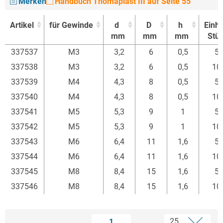
Merken
Handbuch Thomaplast III auf Seite 55
Artikel
für Gewinde
d
D
h
Einhe
mm
mm
mm
Stü
Artikel
für Gewinde
d
D
h
Einhe
337537
M3
3,2
6
0,5
5
mm
mm
mm
Stü
337538
M3
3,2
6
0,5
10
337539
M4
4,3
8
0,5
5
337540
M4
4,3
8
0,5
10
337541
M5
5,3
9
1
5
337542
M5
5,3
9
1
10
337543
M6
6,4
11
1,6
5
337544
M6
6,4
11
1,6
10
337545
M8
8,4
15
1,6
5
337546
M8
8,4
15
1,6
10
1