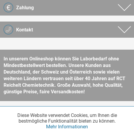
Zahlung
Kontakt
In unserem Onlineshop können Sie Laborbedarf ohne
Mindestbestellwert bestellen. Unsere Kunden aus
Deutschland, der Schweiz und Österreich sowie vielen
weiteren Ländern vertrauen seit über 40 Jahren auf RCT
Reichelt Chemietechnik. Große Auswahl, hohe Qualität,
günstige Preise, faire Versandkosten!
* Alle Preise verstehen sich zzgl. Mehrwertsteuer und
Versandkosten
Diese Website verwendet Cookies, um Ihnen die
Funktionale
und ggf. Nachnahmegebühren, wenn nicht anders beschrieben.
Aktiv
bestmögliche Funktionalität bieten zu können.
Unser Webshop richtet sich an Unternehmer, öffentliche Institute und
Mehr Informationen
andere gewerbliche Kunden im Sinne des § 14 BGB. Kein Verkauf an
Verbraucher im Sinne des § 13 BGB. Bitte beachten Sie unsere
AGB
Marketing