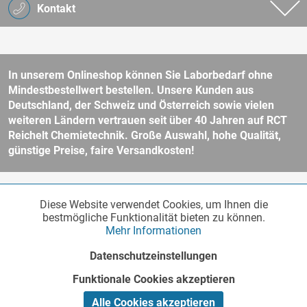
Kontakt
In unserem Onlineshop können Sie Laborbedarf ohne
Mindestbestellwert bestellen. Unsere Kunden aus
Deutschland, der Schweiz und Österreich sowie vielen
weiteren Ländern vertrauen seit über 40 Jahren auf RCT
Reichelt Chemietechnik. Große Auswahl, hohe Qualität,
günstige Preise, faire Versandkosten!
* Alle Preise verstehen sich zzgl. Mehrwertsteuer und
Versandkosten
Diese Website verwendet Cookies, um Ihnen die
Funktionale
und ggf. Nachnahmegebühren, wenn nicht anders beschrieben.
Aktiv
bestmögliche Funktionalität bieten zu können.
Unser Webshop richtet sich an Unternehmer, öffentliche Institute und
Mehr Informationen
andere gewerbliche Kunden im Sinne des § 14 BGB. Kein Verkauf an
Verbraucher im Sinne des § 13 BGB. Bitte beachten Sie unsere
AGB
Marketing
Inaktiv
Datenschutzeinstellungen
für weitere Informationen.
Copyright © - Alle Rechte vorbehalten
Funktionale Cookies akzeptieren
Tracking
Inaktiv
Realisiert von
Alle Cookies akzeptieren