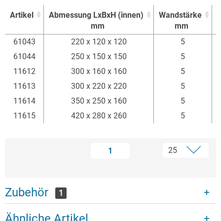
Artikel
Abmessung LxBxH (innen)
Wandstärke
E
mm
mm
Artikel
Abmessung LxBxH (innen)
Wandstärke
E
61043
220 x 120 x 120
5
mm
mm
61044
250 x 150 x 150
5
11612
300 x 160 x 160
5
11613
300 x 220 x 220
5
11614
350 x 250 x 160
5
11615
420 x 280 x 260
5
1
Zubehör
1
Ähnliche Artikel