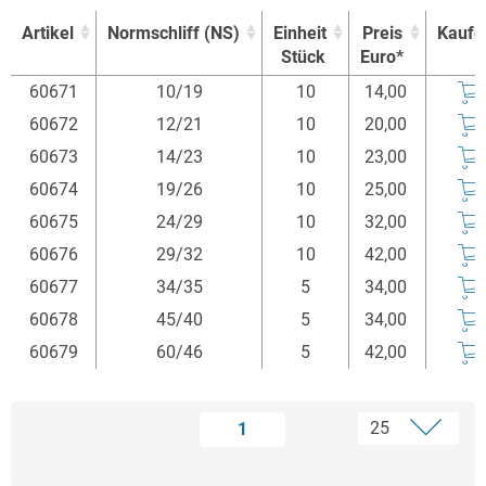
Artikel
Normschliff (NS)
Einheit
Preis
Kaufe
Stück
Euro*
Artikel
Normschliff (NS)
Einheit
Preis
Kaufe
60671
10/19
10
14,00
Stück
Euro*
60672
12/21
10
20,00
60673
14/23
10
23,00
60674
19/26
10
25,00
60675
24/29
10
32,00
60676
29/32
10
42,00
60677
34/35
5
34,00
60678
45/40
5
34,00
60679
60/46
5
42,00
1