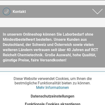
Kontakt
In unserem Onlineshop können Sie Laborbedarf ohne
Mindestbestellwert bestellen. Unsere Kunden aus
Deutschland, der Schweiz und Österreich sowie vielen
weiteren Ländern vertrauen seit über 40 Jahren auf RCT
Reichelt Chemietechnik. Große Auswahl, hohe Qualität,
günstige Preise, faire Versandkosten!
* Alle Preise verstehen sich zzgl. Mehrwertsteuer und
Versandkosten
Diese Website verwendet Cookies, um Ihnen die
Funktionale
und ggf. Nachnahmegebühren, wenn nicht anders beschrieben.
Aktiv
bestmögliche Funktionalität bieten zu können.
Unser Webshop richtet sich an Unternehmer, öffentliche Institute und
Mehr Informationen
andere gewerbliche Kunden im Sinne des § 14 BGB. Kein Verkauf an
Verbraucher im Sinne des § 13 BGB. Bitte beachten Sie unsere
AGB
Marketing
Inaktiv
Datenschutzeinstellungen
für weitere Informationen.
Copyright © - Alle Rechte vorbehalten
Funktionale Cookies akzeptieren