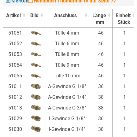
Merken
Handbuch Thomafluid IV auf Seite 77
Artikel
Bild
Anschluss
Länge
Einheit
mm
Stück
Artikel
Bild
Anschluss
Länge
Einheit
51051
Tülle 4 mm
46
1
mm
Stück
51052
Tülle 6 mm
46
1
51053
Tülle 8 mm
46
1
51054
Tülle 9 mm
46
1
51055
Tülle 10 mm
46
1
51011
A-Gewinde G 1/8"
36
1
51012
A-Gewinde G 1/4"
38
1
51013
A-Gewinde G 3/8"
38
1
51029
I-Gewinde G 1/8"
36
1
51030
I-Gewinde G 1/4"
38
1