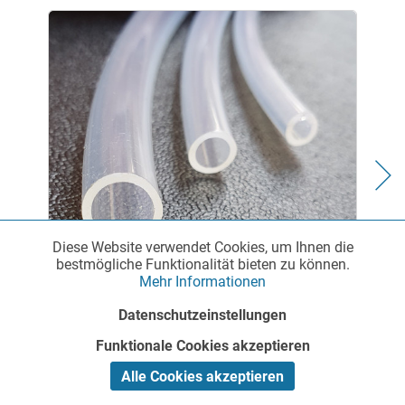
Diese Website verwendet Cookies, um Ihnen die
Funktionale
Aktiv
bestmögliche Funktionalität bieten zu können.
Mehr Informationen
FEP-Chemieschlauch
Marketing
Inaktiv
Datenschutzeinstellungen
Funktionale Cookies akzeptieren
Tracking
Inaktiv
Pressluftschläuche für unterschiedliche Druckbereiche
Alle Cookies akzeptieren
und Anwendungen Im Sortiment von rct-online.de