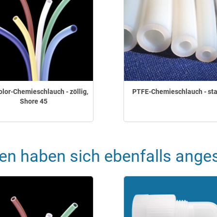
lor-Chemieschlauch - zöllig,
PTFE-Chemieschlauch - st
Shore 45
en haben sich ebenfalls ange