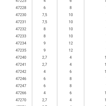
47225
4
6
47228
6
8
47230
7,5
10
47231
7,5
10
47232
8
10
47233
8
10
47234
9
12
47235
9
12
47240
2,7
4
47241
2,7
4
47242
4
6
47246
6
8
47247
6
8
47266
4
6
47270
2,7
4