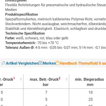
Einsatzgebiet
Flexible Rohrleitungen für pneumatische und hydraulische Steu
Medien
Produktspezifikation
Spezialformuliertes, metrisch kalibriertes Polymer-Rohr, vorn
Steckverbindern. Nicht auslaugbar, weichmacherfrei, ölbeständ
Stabilität und Abriebfestigkeit. Elastisch, schlagfest und druckb
Technische Spezifikation
Farbe:
weiß, schwarz, rot, blau oder gelb
Temperaturbereich:
-70 bis +70 °C
Toleranz Außen-Ø:
4-5 mm: -0,05 bis -0,07 mm; 5-14 mm: -0,1 b
Artikel Vergleichen
Merken
Handbuch Thomafluid II au
1
2
r.-Druck
max. Betr.-Druck
min. Biegeradius
ar
bar
mm
1
2
r.-Druck
max. Betr.-Druck
min. Biegeradius
15
7
10
ar
bar
mm
10
5
25