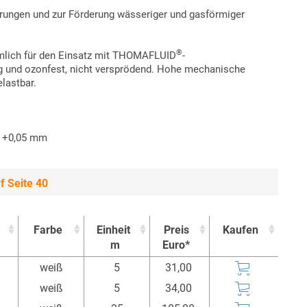
erungen und zur Förderung wässeriger und gasförmiger
®
ehmlich für den Einsatz mit THOMAFLUID
-
ig und ozonfest, nicht versprödend. Hohe mechanische
elastbar.
is +0,05 mm
f Seite 40
Farbe
Einheit
Preis
Kaufen
m
Euro*
Farbe
Einheit
Preis
Kaufen
weiß
5
31,00
m
Euro*
weiß
5
34,00