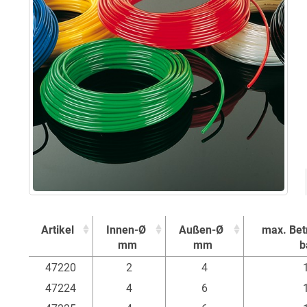
Artikel
Innen-Ø
Außen-Ø
max. Bet
mm
mm
b
Artikel
Innen-Ø
Außen-Ø
max. Bet
47220
2
4
mm
mm
b
47224
4
6