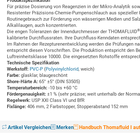
Produktspezifikation
Für präzise Dosierung von Reagenzien in der Mikro-Analytik sow
Resistenter Präzisions-Chemie-Pumpenschlauch aus spezieller 
Routinegebrauch zur Förderung von wässerigen Medien und Sal
Alkalilaugen, auch konzentrierten.
Die engen Toleranzen der Innendurchmesser der THOMAFLUID
kalibrierte Durchflussraten. Ihre Durchfluss-Kenndaten entsp
Im Rahmen der Rezepturenentwicklung werden die Prüfungen nac
entspricht diesen Vorschriften. Die Produktion entspricht den
Luftreinheitsklasse 10000. Die eingesetzten Rohstoffe entspre
Technische Spezifikation
Werkstoff:
PVC-P
(
Polyvinylchlorid
, weich)
Farbe:
glasklar, blaugeschönt
Shore-Härte A:
65° ±5° (DIN 53505)
Temperaturbereich:
-10 bis +60 °C
Fördergenauigkeit:
±1 % (sehr präzise; weit unterhalb der Norma
Regelwerk:
USP XXI Class VI und BfR
Fixlänge:
406 mm, 2 Farbstopper, Stopperabstand 152 mm
Artikel Vergleichen
Merken
Handbuch Thomafluid I auf