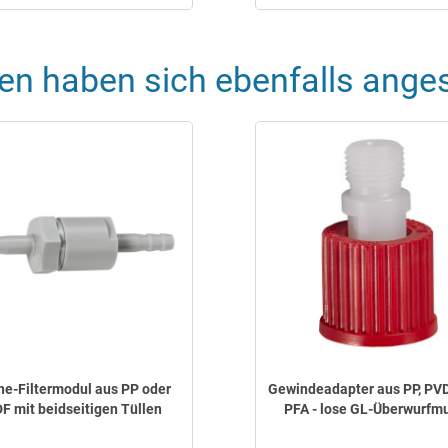
en haben sich ebenfalls ange
ine-Filtermodul aus PP oder
Gewindeadapter aus PP, PV
F mit beidseitigen Tüllen
PFA - lose GL-Überwurfmu