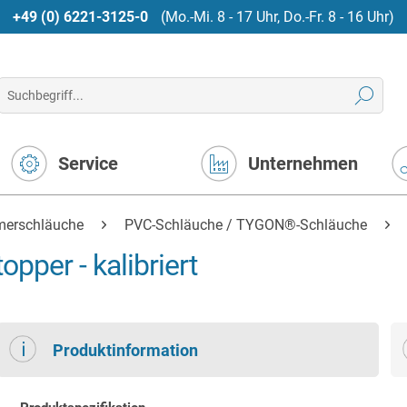
+49 (0) 6221-3125-0
(Mo.-Mi. 8 - 17 Uhr, Do.-Fr. 8 - 16 Uhr)
Service
Unternehmen
merschläuche
PVC-Schläuche / TYGON®-Schläuche
per - kalibriert
Produktinformation