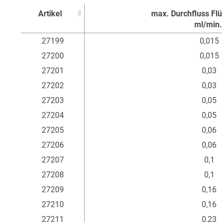
Artikel
max. Durchfluss Flü
ml/min.
Artikel
max. Durchfluss Flü
27199
0,015
ml/min.
27200
0,015
27201
0,03
27202
0,03
27203
0,05
27204
0,05
27205
0,06
27206
0,06
27207
0,1
27208
0,1
27209
0,16
27210
0,16
27211
0,23