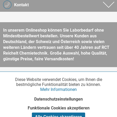
Kontakt
In unserem Onlineshop können Sie Laborbedarf ohne
Mindestbestellwert bestellen. Unsere Kunden aus
Deutschland, der Schweiz und Österreich sowie vielen
weiteren Ländern vertrauen seit über 40 Jahren auf RCT
Reichelt Chemietechnik. Große Auswahl, hohe Qualität,
günstige Preise, faire Versandkosten!
* Alle Preise verstehen sich zzgl. Mehrwertsteuer und
Versandkosten
Diese Website verwendet Cookies, um Ihnen die
Funktionale
und ggf. Nachnahmegebühren, wenn nicht anders beschrieben.
Aktiv
bestmögliche Funktionalität bieten zu können.
Unser Webshop richtet sich an Unternehmer, öffentliche Institute und
Mehr Informationen
andere gewerbliche Kunden im Sinne des § 14 BGB. Kein Verkauf an
Verbraucher im Sinne des § 13 BGB. Bitte beachten Sie unsere
AGB
Marketing
Inaktiv
Datenschutzeinstellungen
für weitere Informationen.
Copyright © - Alle Rechte vorbehalten
Funktionale Cookies akzeptieren
Tracking
Inaktiv
Realisiert von
Alle Cookies akzeptieren