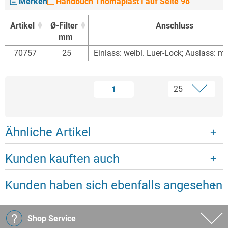
Merken
Handbuch Thomaplast I auf Seite 98
Artikel
Ø-Filter
Anschluss
mm
Artikel
Ø-Filter
Anschluss
70757
25
Einlass: weibl. Luer-Lock; Auslass: m
mm
1
Ähnliche Artikel
Kunden kauften auch
Kunden haben sich ebenfalls angesehen
Shop Service