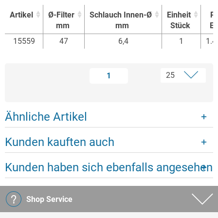
Artikel
Ø-Filter
Schlauch Innen-Ø
Einheit
Pr
mm
mm
Stück
Eu
Artikel
Ø-Filter
Schlauch Innen-Ø
Einheit
Pr
15559
47
6,4
1
1.4
mm
mm
Stück
Eu
1
Ähnliche Artikel
Kunden kauften auch
Kunden haben sich ebenfalls angesehen
Shop Service