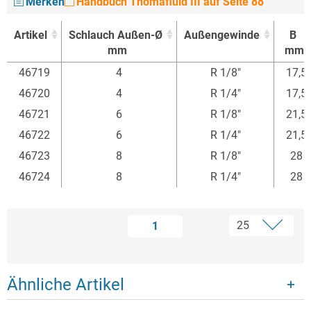
Merken
Handbuch Thomafluid III auf Seite 88
Artikel
Schlauch Außen-Ø
Außengewinde
B
mm
mm
Artikel
Schlauch Außen-Ø
Außengewinde
B
46719
4
R 1/8"
17,5
mm
mm
46720
4
R 1/4"
17,5
46721
6
R 1/8"
21,5
46722
6
R 1/4"
21,5
46723
8
R 1/8"
28
46724
8
R 1/4"
28
1
Ähnliche Artikel