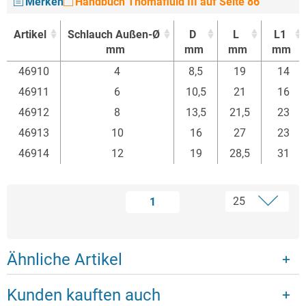
Merken
Handbuch Thomafluid III auf Seite 86
Artikel
Schlauch Außen-Ø
D
L
L1
mm
mm
mm
mm
Artikel
Schlauch Außen-Ø
D
L
L1
46910
4
8,5
19
14
mm
mm
mm
mm
46911
6
10,5
21
16
46912
8
13,5
21,5
23
46913
10
16
27
23
46914
12
19
28,5
31
1
Ähnliche Artikel
Kunden kauften auch