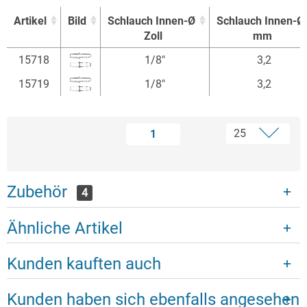
Artikel
Bild
Schlauch Innen-Ø
Schlauch Innen-Ø
Zoll
mm
Artikel
Bild
Schlauch Innen-Ø
Schlauch Innen-Ø
15718
1/8"
3,2
Zoll
mm
15719
1/8"
3,2
1
Zubehör
4
Ähnliche Artikel
Kunden kauften auch
Kunden haben sich ebenfalls angesehen