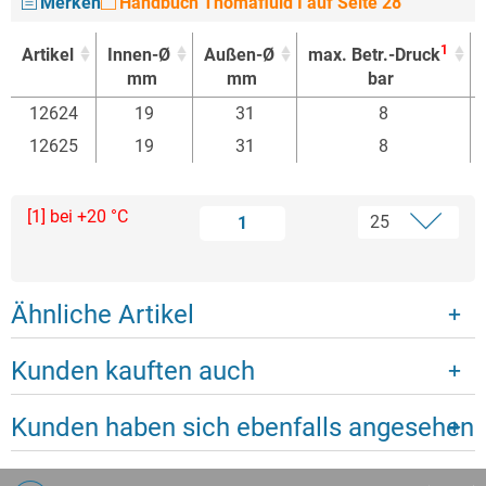
Merken
Handbuch Thomafluid I auf Seite 28
1
Artikel
Innen-Ø
Außen-Ø
max. Betr.-Druck
mm
mm
bar
1
Artikel
Innen-Ø
Außen-Ø
max. Betr.-Druck
12624
19
31
8
mm
mm
bar
12625
19
31
8
[1] bei +20 °C
1
Ähnliche Artikel
Kunden kauften auch
Kunden haben sich ebenfalls angesehen