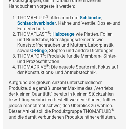
Produktgruppen, die in farblich differenzierten
Handbüchern vorgestellt werden:
®
THOMAFLUID
: Alles rund um
Schläuche
,
Schlauchverbinder
, Hähne und Ventile, Dosier- und
Fördertechnik.
®
THOMAPLAST
:
Halbzeuge
wie Platten, Folien
und Rundstäbe, Befestigungselemente wie
Kunststoffschrauben und Muttern, Laborplastik
sowie
O-Ringe
, Stopfen und andere Dichtungen.
®
THOMAPOR
: Produkte für die Membran-, Sinter-
und Prozessfiltration.
®
THOMADRIVE
: Die neueste Sparte mit Fokus auf
der Konstruktions- und Antriebstechnik.
Aufgrund der großen Anzahl unterschiedlicher
Produkte, die gemäß unserer Maxime des „Vertriebs
der kleinen Quantität“ bereits in kleinen Stückzahlen
bzw. Längeneinheiten bestellt werden können, fällt es
jedoch manchmal schwer, den Überblick zu wahren.
®
Dieser Artikel soll die Produktgruppe THOMAFLUID
und die damit verbundenen Produkte näher erläutern.