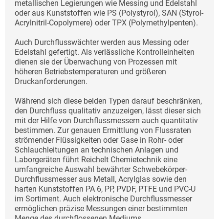
metallischen Legierungen wie Messing und Edelstahl
oder aus Kunststoffen wie PS (Polystyrol), SAN (Styrol-
Acrylnitril-Copolymere) oder TPX (Polymethylpenten).
Auch Durchflusswächter werden aus Messing oder
Edelstahl gefertigt. Als verlässliche Kontrolleinheiten
dienen sie der Überwachung von Prozessen mit
höheren Betriebstemperaturen und größeren
Druckanforderungen.
Während sich diese beiden Typen darauf beschränken,
den Durchfluss qualitativ anzuzeigen, lässt dieser sich
mit der Hilfe von Durchflussmessern auch quantitativ
bestimmen. Zur genauen Ermittlung von Flussraten
strömender Flüssigkeiten oder Gase in Rohr- oder
Schlauchleitungen an technischen Anlagen und
Laborgeräten führt Reichelt Chemietechnik eine
umfangreiche Auswahl bewährter Schwebekörper-
Durchflussmesser aus Metall, Acrylglas sowie den
harten Kunststoffen PA 6, PP, PVDF, PTFE und PVC-U
im Sortiment. Auch elektronische Durchflussmesser
ermöglichen präzise Messungen einer bestimmten
Menge des durchflossenen Mediums.