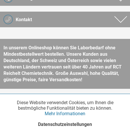
Kontakt
In unserem Onlineshop können Sie Laborbedarf ohne
Mindestbestellwert bestellen. Unsere Kunden aus
Deutschland, der Schweiz und Österreich sowie vielen
weiteren Ländern vertrauen seit über 40 Jahren auf RCT
Reichelt Chemietechnik. Große Auswahl, hohe Qualität,
günstige Preise, faire Versandkosten!
* Alle Preise verstehen sich zzgl. Mehrwertsteuer und
Versandkosten
Diese Website verwendet Cookies, um Ihnen die
Funktionale
und ggf. Nachnahmegebühren, wenn nicht anders beschrieben.
Aktiv
bestmögliche Funktionalität bieten zu können.
Unser Webshop richtet sich an Unternehmer, öffentliche Institute und
Mehr Informationen
andere gewerbliche Kunden im Sinne des § 14 BGB. Kein Verkauf an
Verbraucher im Sinne des § 13 BGB. Bitte beachten Sie unsere
AGB
Marketing
Inaktiv
Datenschutzeinstellungen
für weitere Informationen.