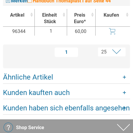
Merken
Handbuch Thomaplast I auf Seite 44
Artikel
Einheit
Preis
Kaufen
Stück
Euro*
Artikel
Einheit
Preis
Kaufen
1
96344
60,00
Stück
Euro*
1
Ähnliche Artikel
Kunden kauften auch
Kunden haben sich ebenfalls angesehen
Shop Service