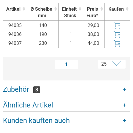
Artikel
Ø Scheibe
Einheit
Preis
Kaufen
mm
Stück
Euro*
Artikel
Ø Scheibe
Einheit
Preis
Kaufen
94035
140
1
29,00
mm
Stück
Euro*
94036
190
1
38,00
94037
230
1
44,00
1
Zubehör
3
Ähnliche Artikel
Kunden kauften auch